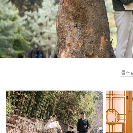
돌스
송도유원지 긴자 돌스냅
의