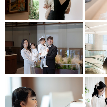
테이블린 다산점 돌스냅
코트야드 메리어트 서울 보타닉 파크
코트야드
돌스냅