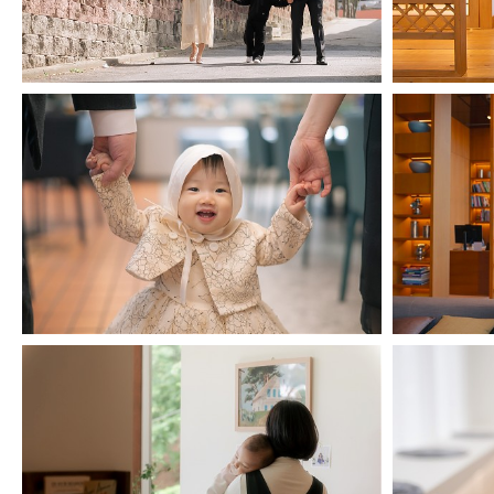
광명 테이크호텔 돌스냅
시흥 달쿠쿠 돌스냅
동탄 